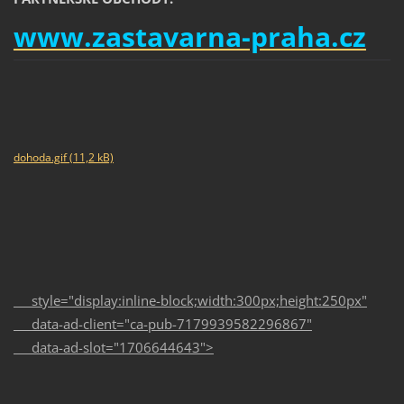
www.zastavarna-praha.cz
dohoda.gif (11,2 kB)
style="display:inline-block;width:300px;height:250px"
data-ad-client="ca-pub-7179939582296867"
data-ad-slot="1706644643">